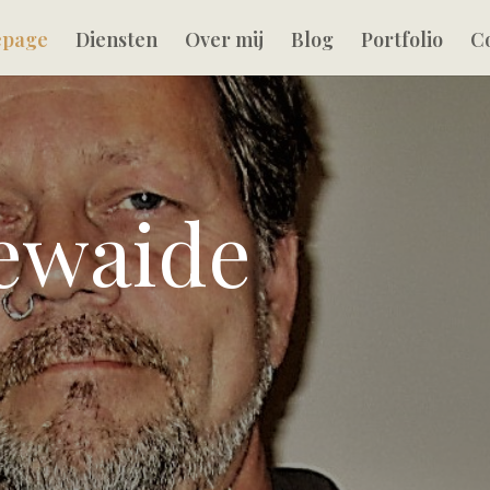
page
Diensten
Over mij
Blog
Portfolio
C
ewaide