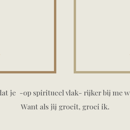

e
 dat je -op spiritueel vlak- rijker bij m
Want als jij groeit, groei ik.